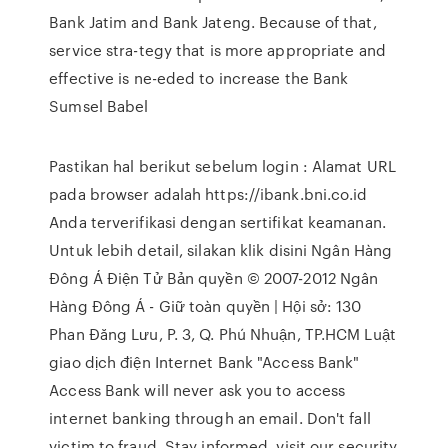
Bank Jatim and Bank Jateng. Because of that,
service stra-tegy that is more appropriate and
effective is ne-eded to increase the Bank
Sumsel Babel
Pastikan hal berikut sebelum login : Alamat URL
pada browser adalah https://ibank.bni.co.id
Anda terverifikasi dengan sertifikat keamanan.
Untuk lebih detail, silakan klik disini Ngân Hàng
Đông Á Điện Tử Bản quyền © 2007-2012 Ngân
Hàng Đông Á - Giữ toàn quyền | Hội sở: 130
Phan Đăng Lưu, P. 3, Q. Phú Nhuận, TP.HCM Luật
giao dịch điện Internet Bank "Access Bank"
Access Bank will never ask you to access
internet banking through an email. Don't fall
victim to fraud, Stay informed, visit our security