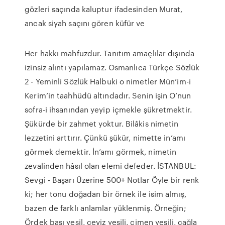
gözleri saçında kaluptur ifadesinden Murat,
ancak siyah saçını gören küfür ve
Her hakkı mahfuzdur. Tanıtım amaçlılar dışında
izinsiz alıntı yapılamaz. Osmanlıca Türkçe Sözlük
2 - Yeminli Sözlük Halbuki o nimetler Mün’im-i
Kerim’in taahhüdü altındadır. Senin işin O’nun
sofra-i ihsanından yeyip içmekle şükretmektir.
Şükürde bir zahmet yoktur. Bilâkis nimetin
lezzetini arttırır. Çünkü şükür, nimette in’amı
görmek demektir. İn’amı görmek, nimetin
zevalinden hâsıl olan elemi defeder. İSTANBUL:
Sevgi - Başarı Üzerine 500+ Notlar Öyle bir renk
ki; her tonu doğadan bir örnek ile isim almış,
bazen de farklı anlamlar yüklenmiş. Örneğin;
Ördek başı yeşil, ceviz yeşili, çimen yeşili, çağla