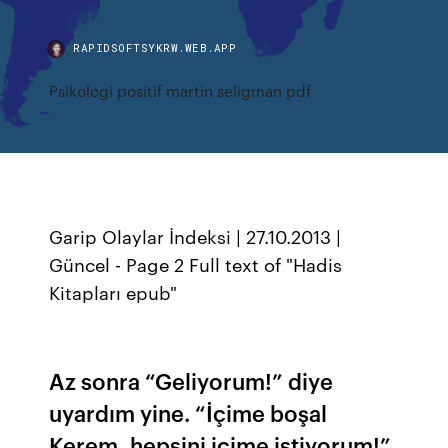
RAPIDSOFTSYKRW.WEB.APP
Psikologi positif martin seligman pdf
Garip Olaylar İndeksi | 27.10.2013 |
Güncel - Page 2 Full text of "Hadis
Kitapları epub"
Az sonra “Geliyorum!” diye
uyardım yine. “İçime boşal
Kerem, hepsini içime istiyorum!”