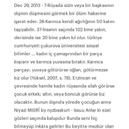
Dec 29, 2013 · 7-Rüyada sizin veya bir başkasının
dişinin düşmesini görmek bir ölüm haberine
işaret eder. 26-Karınca kendi ağırlığının 50 katını
taşıyabilir. 37-İnsanın saçında 102 bine yakın,
derisinde ise 20 bine yakın kıl olur. türkiye
cumhuriyeti çukurova üniversitesi sosyal
bilimler ... kadın iç çamaşırından bir parça
koparır ve karınca yuvasına bırakır. Karınca
parçayı. yuvaya götürürse oğlan, götürmezse
kız olur (Yüksel, 2007, s. 78). Erzincan ve
çevresinde hamile kadın rüyasında silah görürse
çocuk erkek; altın. veya boncuk görürse kız
olacaktır. Bunun dışında yörede çocuğun anne
Niyazi MISRÎ by nyzbaskurt - Issuu Anlar ki ezel
gözleri saçında kalupdur Bunda seni hiç
bilmeyüp inkâra gelirler Bu beyitte mezkür olan